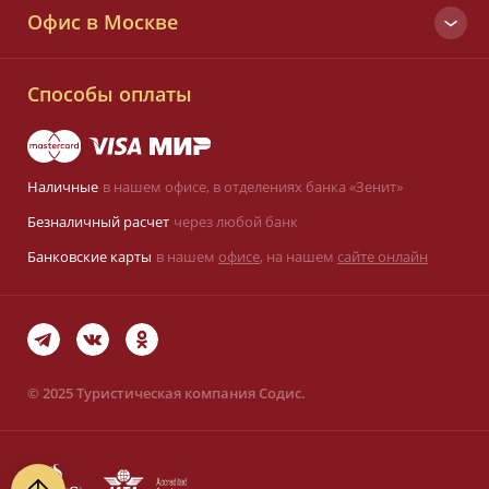
Офис в Москве
+7 (495) 933-55-33
Вся Россия
Малый Татарский пер., д. 6
8 (800) 700-25-33
Способы оплаты
Заказать звонок
Наличные
в нашем офисе,
в отделениях банка «Зенит»
Оставить заявку
Безналичный расчет
через любой банк
sodis@sodis.ru
Банковские карты
в нашем
офисе
, на нашем
сайте онлайн
Карта сайта
Политика обработки
персональных данных
©
2025 Туристическая компания Содис.