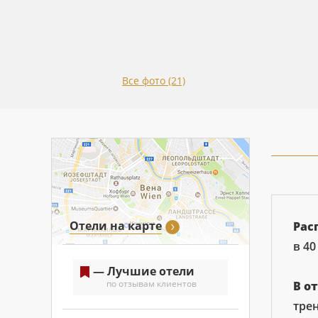
Все фото (21)
Отели на карте
Рас
в 40
— Лучшие отели
по отзывам клиентов
В о
трен