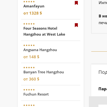
Инте
Amanfayun
от 1328 $
В н
печь
Four Seasons Hotel
Hangzhou at West Lake
Angsana Hangzhou
от 148 $
Под
Banyan Tree Hangzhou
от 360 $
Пар
Fuchun Resort