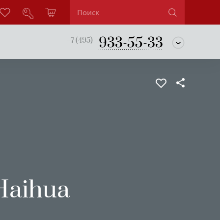
933-55-33
+7 (495)
Haihua