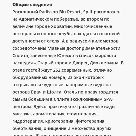
Общие сведения
Роскошный Radisson Blu Resort, Split расположен
на Адриатическом побережье, во втором по
величине городе Хорватии. Многочисленные
рестораны и ночные клубы находятся в шаговой
доступности от отеля. А в радиусе 4 километров
сосредоточены главные достопримечательности
Сплита, занесенные Юнеско в список мирового
наследия – Старый город и Дворец Диоклетиана. В
отеле гостей ждут 252 современных, отлично
оборудованных номера, из окон которых
открываются чудесные панорамные виды на
острова Брач и Шолта. Отель по праву гордится
самым большим в Сплите эксклюзивным SPA-
центром. Здесь практикуются различные виды
массажа, ароматерапия, стоунтерапия,
гидротерапия, криотерапия, фитотерапия,
обертывания, очищение и множество других
процедур. В тренажерном зале, оснащенном