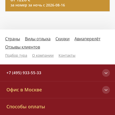
за номер за ночь с 2026-08-16
Страны
Виды отдыха
Скидки
Авиаперелёт
Отзывы клиентов
Подбор тура
О компании
Контакты
+7 (495) 933-55-33
Москва
Офис в Москве
+7 (495) 933-55-33
Вся Россия
Малый Татарский пер., д. 6
8 (800) 700-25-33
Способы оплаты