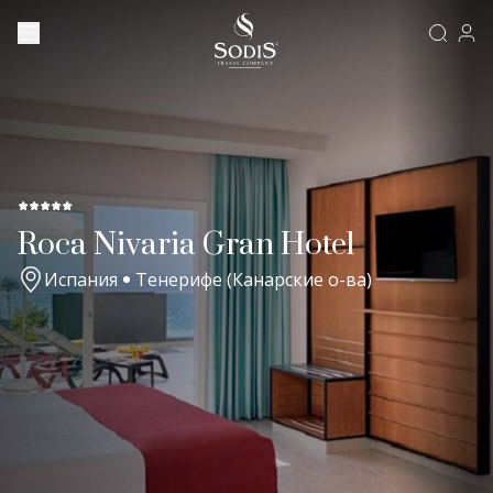
Roca Nivaria Gran Hotel
Испания
Тенерифе (Канарские о-ва)