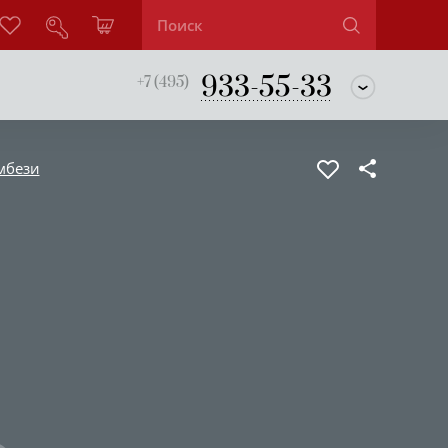
933-55-33
+7 (495)
мбези