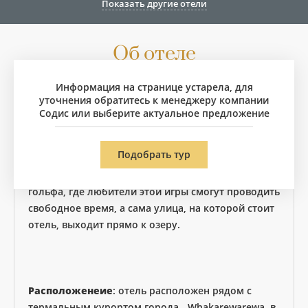
Показать другие отели
Об отеле
Информация на странице устарела, для
Этот отель идеально подходит для размещения
уточнения обратитесь к менеджеру компании
деловых людей, а также для тех, кто приезжает
Содис или выберите актуальное предложение
сюда отдохнуть и воспользоваться уникальными
природными условиями района гейзеров. Прямо
Подобрать тур
из окон номеров открываются чудесный вид на
гейзеры. Напротив отеля находится поле для
гольфа, где любители этой игры смогут проводить
свободное время, а сама улица, на которой стоит
отель, выходит прямо к озеру.
Расположенеие
: отель расположен рядом с
термальным курортом города - Whakarewarewa, в