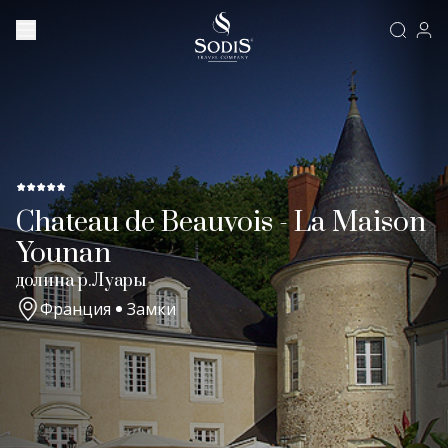
Chateau de Beauvois - La Maison
Younan
долина р.Луары
Франция
Замки