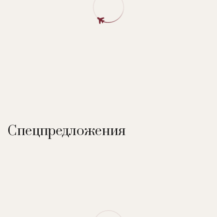
В замке:
35 номеров и 1 комплекс апартаментов,
обеденный зал с камином и два малых ресторанных зала в
стиле Людовика XIII и Людовика XV, залы для конференций и
семинаров, открытый подогреваемый бассейн, собственнй
парк, боулинг, теннисный корт.
В номерах:
телевизор, мини-бар.
Спецпредложения
Развлечения:
музыкальные вечера, пешие и велосипедные
прогулки в парке (на дорожках установлены знаки
маршрутов), рыбалка на озере. Поблизости организуются
конные прогулки, полёты на самолёте, вертолёте,
воздушном шаре. Экскурсии в старинные замки долины