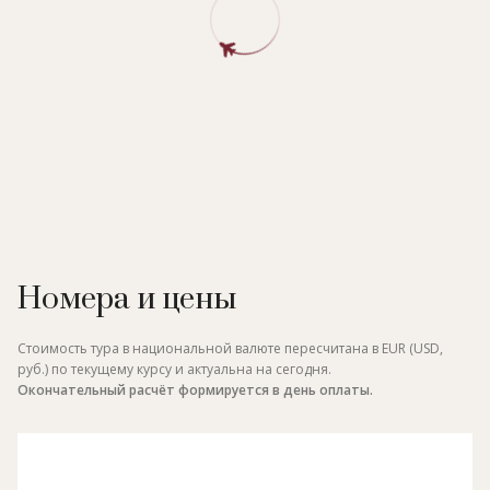
Луары и дегустации в местных винных погребах.
Устраиваются тематические гастрономические вечера:
кухня регионов Шампань, Прованс, рыба реки Луара.
Номера и цены
Стоимость тура в национальной валюте пересчитана в EUR (USD,
руб.) по текущему курсу и актуальна на сегодня.
Окончательный расчёт формируется в день оплаты.