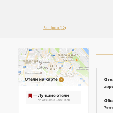
Все фото (12)
Отели на карте
Оте
аэр
— Лучшие отели
по отзывам клиентов
Общ
Это