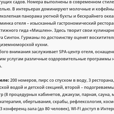
тущих садов. Номера выполнены в современном стиле
елью. В интерьерах доминируют молочные и кофейные 
иколепная панорама уютной бухты и бескрайнего океа
минка отеля – изысканный гастрономический ресторан 
стижного гида «Мишлен». Здесь творит свои кулина
уа Синтон. Гурманы по достоинству оценят восхитите
диземноморской кухни.
бого внимания заслуживает SPA-центр отеля, оснащен
им услугам различные оздоровительные программы н
.
теле:
200 номеров, пирс со спуском в воду, 3 ресторана,
ской водой и детской секцией, второй – подогреваемы
р (8 процедурных кабинетов, джакузи, парная, сауна, 
матерапия, обертывания, скрабы, рефлексология, косм
 3 конференц-зала (до 80 человек), WI-FI доступ в Инте