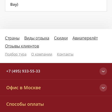
Bay)
Страны
Виды отдыха
Скидки
Авиаперелёт
Отзывы клиентов
Подбор тура
О компании
Контакты
+7 (495) 933-55-33
Москва
Офис в Москве
+7 (495) 933-55-33
Вся Россия
Малый Татарский пер., д. 6
8 (800) 700-25-33
Способы оплаты