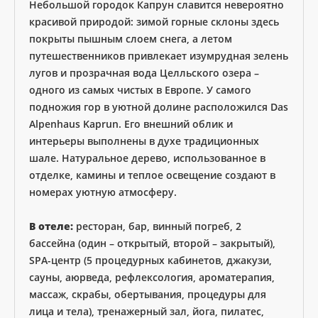
Небольшой городок Капрун славится невероятно
красивой природой: зимой горные склоны здесь
покрыты пышным слоем снега, а летом
путешественников привлекает изумрудная зелень
лугов и прозрачная вода Целльского озера –
одного из самых чистых в Европе. У самого
подножия гор в уютной долине расположился Das
Alpenhaus Kaprun. Его внешний облик и
интерьеры выполнены в духе традиционных
шале. Натуральное дерево, использованное в
отделке, камины и теплое освещение создают в
номерах уютную атмосферу.
В отеле:
ресторан, бар, винный погреб, 2
бассейна (один – открытый, второй – закрытый),
SPA-центр (5 процедурных кабинетов, джакузи,
сауны, аюрведа, рефлексология, ароматерапия,
массаж, скрабы, обертывания, процедуры для
лица и тела), тренажерный зал, йога, пилатес,