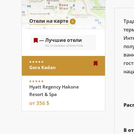
Отели на карте
Тра
тер
Инт
— Лучшие отели
по отзывам клиентов
пол
ванн
гос
Gora Kadan
нац
Hyatt Regency Hakone
Resort & Spa
от 356 $
Рас
В о