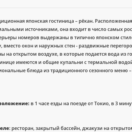
диционная японская гостиница – рёкан. Расположенная
мальными источниками, она входит в число самых роск
ерьеры номеров выдержаны в типично японском стил
у, вместо окон и наружных стен - раздвижные перегор
ы на открытом воздухе, в которые подается вода из г
тинице имеются и общие купальни с термальной водой
иональные блюда из традиционного сезонного меню – 
положение:
в 1 часе езды на поезде от Токио, в 3 мин
теле
: ресторан, закрытый бассейн, джакузи на открыто