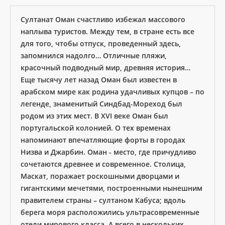
Султанат Оман счастливо избежал массового
наплыва туристов. Между тем, в стране есть все
для того, чтобы отпуск, проведенный здесь,
запомнился надолго… Отличные пляжи,
красочный подводный мир, древняя история…
Еще тысячу лет назад Оман был известен в
арабском мире как родина удачливых купцов – по
легенде, знаменитый Синдбад-Мореход был
родом из этих мест. В XVI веке Оман был
португальской колонией. О тех временах
напоминают впечатляющие форты в городах
Низва и Джарбин. Оман - место, где причудливо
сочетаются древнее и современное. Столица,
Маскат, поражает роскошными дворцами и
гигантскими мечетями, построенными нынешним
правителем страны – султаном Кабуса; вдоль
берега моря расположились ультрасовременные
отели мирового класса. А всего в нескольких