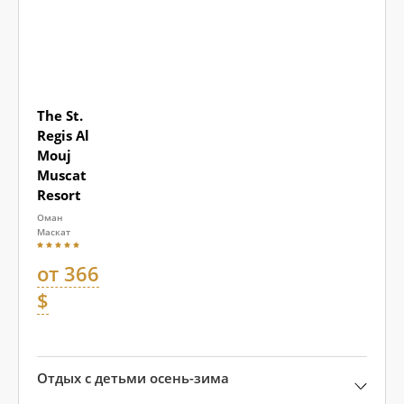
The St.
Regis Al
Mouj
Muscat
Resort
Оман
Маскат
от 366
$
Отдых с детьми осень-зима