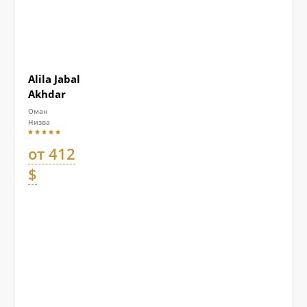
Alila Jabal
Akhdar
Оман
Низва
от 412
$