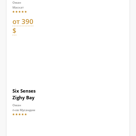
Оман
Маскат
от 390
$
Six Senses
Zighy Bay
Оман
п-ов Мусандам