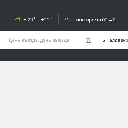
+ 20˚ .. +22˚
Местное время
02:47
День въезда, день выезда
2 человек