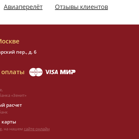
Авиаперелёт
Отзывы клиентов
Москве
ский пер., д. 6
 оплаты
е,
банка «Зенит»
й расчет
банк
 карты
е
, на нашем
сайте онлайн