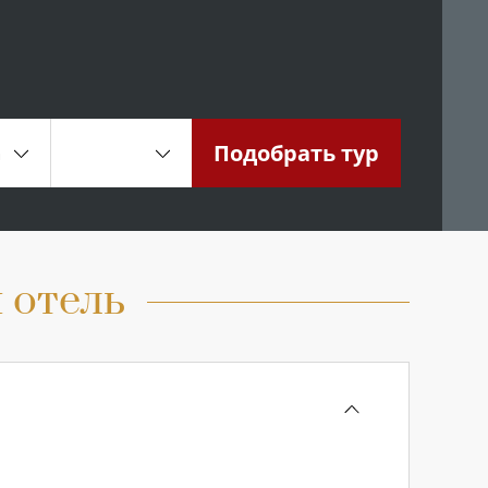
Подобрать
тур
а
 отель