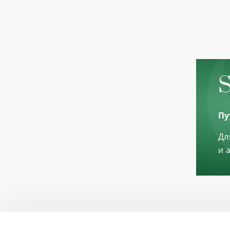
S
Пу
Дл
и 