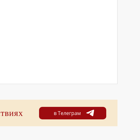
ствиях
в Телеграм