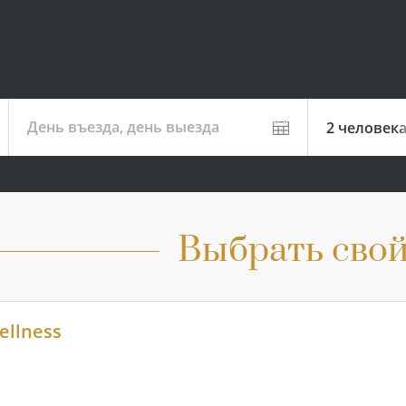
День въезда, день выезда
2 человек
Выбрать свой
ellness