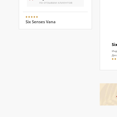
по отзывам клиентов
Six Senses Vana
Si
Инд
Дех