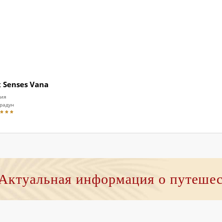
x Senses Vana
ия
радун
Актуальная информация о путеше