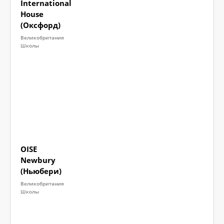
International
House
(Оксфорд)
Великобритания
Школы
OISE
Newbury
(Ньюбери)
Великобритания
Школы