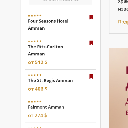
храм
изв
Four Seasons Hotel
Под
Amman
The Ritz-Carlton
Amman
от 512 $
The St. Regis Amman
от 406 $
Fairmont Amman
от 274 $