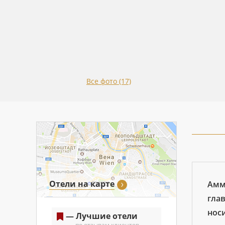
Все фото (17)
Отели на карте
Амм
глав
нос
— Лучшие отели
по отзывам клиентов