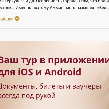
а Геркулеса и др. Особенность города в том, что бол
естняка. Именно поэтому Амман часто называют «Бел
робнее