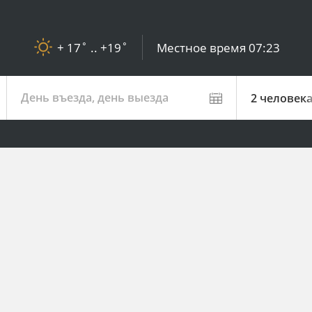
+ 17˚ .. +19˚
Местное время
07:23
День въезда, день выезда
2 человек