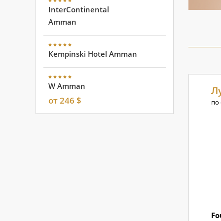
InterContinental
Amman
Kempinski Hotel Amman
W Amman
Л
от 246 $
по
Fo