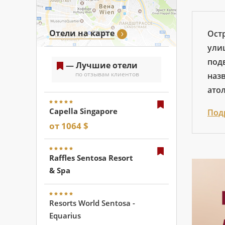
Отели на карте
Ост
ули
под
— Лучшие отели
по отзывам клиентов
наз
ато
Capella Singapore
Под
от 1064 $
Raffles Sentosa Resort
& Spa
Resorts World Sentosa -
Equarius