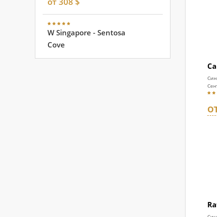
от 308 $
W Singapore - Sentosa
Cove
Ca
Син
Сен
о
Ra
Син