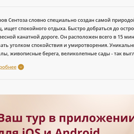
ров Сентоза словно специально создан самой природой 
ц, ищет спокойного отдыха. Быстро добраться до остр
весной канатной дороге. Он расположен всего в 15 ми
вать уголком спокойствия и умиротворения. Уникаль
ллы, живописные берега, великолепные сады - так выгл
робнее