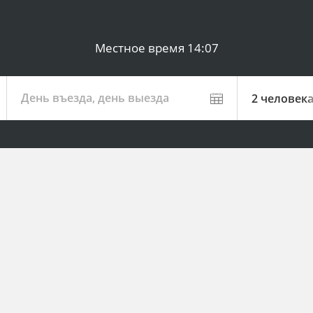
Местное время
14:07
День въезда, день выезда
2 человек