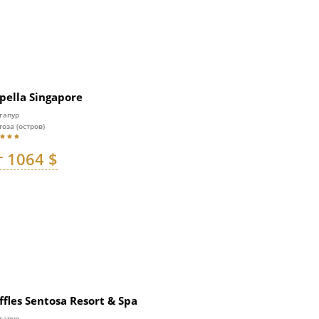
pella Singapore
гапур
тоза (остров)
т 1064 $
ffles Sentosa Resort & Spa
гапур