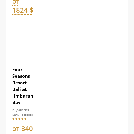
от
1824 $
Four
Seasons
Resort
Bali at
Jimbaran
Bay
Индонезия
Бали (остров)
от 840