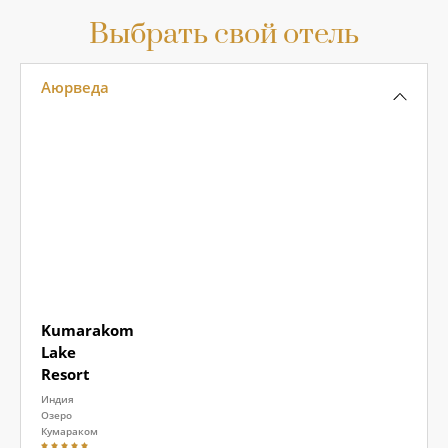
Выбрать свой отель
Аюрведа
Kumarakom
Lake
Resort
Индия
Озеро
Кумараком