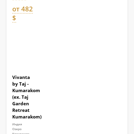
от 482
$
Vivanta
by Taj -
Kumarakom
(ex. Taj
Garden
Retreat
Kumarakom)
Индия
Озеро
Кумараком