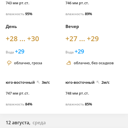
743 мм рт.ст.
746 мм рт.ст.
95%
89%
влажность
влажность
День
Вечер
+28 ... +30
+27 ... +29
+29
+29
Вода
Вода
облачно, гроза
облачно, без осадков
юго-
восточный
3м/с
юго-
восточный
2м/с
747 мм рт.ст.
748 мм рт.ст.
84%
85%
влажность
влажность
12 августа,
среда