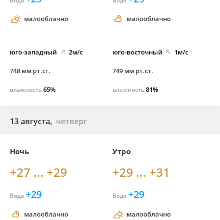
Вода
Вода
малооблачно
малооблачно
юго-
западный
2м/с
юго-
восточный
1м/с
748 мм рт.ст.
749 мм рт.ст.
65%
81%
влажность
влажность
13 августа,
четверг
Ночь
Утро
+27 ... +29
+29 ... +31
+29
+29
Вода
Вода
малооблачно
малооблачно