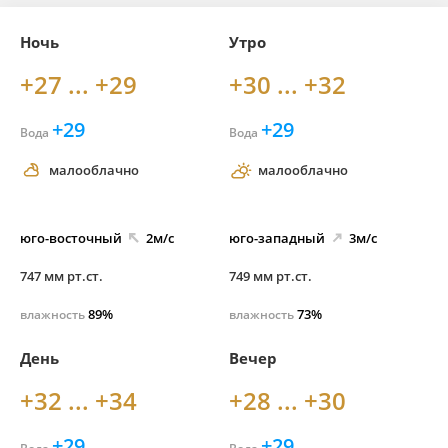
Ночь
Утро
+27 ... +29
+30 ... +32
+29
+29
Вода
Вода
малооблачно
малооблачно
юго-
восточный
2м/с
юго-
западный
3м/с
747 мм рт.ст.
749 мм рт.ст.
89%
73%
влажность
влажность
День
Вечер
+32 ... +34
+28 ... +30
+29
+29