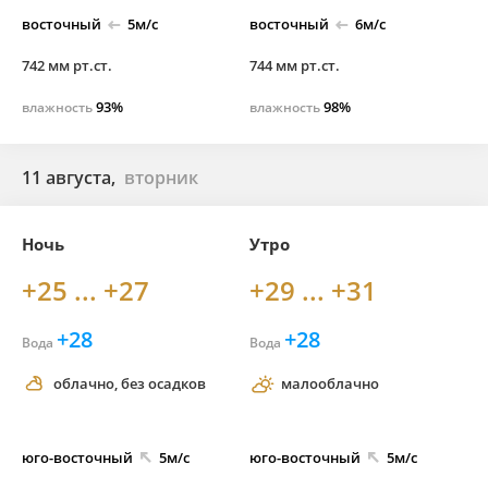
восточный
5м/с
восточный
6м/с
742 мм рт.ст.
744 мм рт.ст.
93%
98%
влажность
влажность
11 августа,
вторник
Ночь
Утро
+25 ... +27
+29 ... +31
+28
+28
Вода
Вода
облачно, без осадков
малооблачно
юго-
восточный
5м/с
юго-
восточный
5м/с