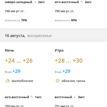
северо-
западный
2м/с
юго-
восточный
2м/с
748 мм рт.ст.
750 мм рт.ст.
76%
90%
влажность
влажность
16 августа,
воскресенье
Ночь
Утро
+24 ... +26
+28 ... +30
+29
+29
Вода
Вода
малооблачно
облачно, гроза
юго-
восточный
1м/с
восточный
3м/с
750 мм рт.ст.
751 мм рт.ст.