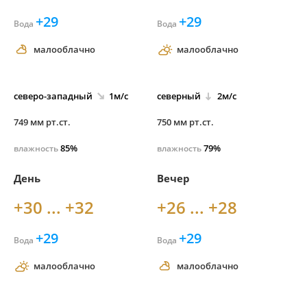
+29
+29
Вода
Вода
малооблачно
малооблачно
северо-
западный
1м/с
северный
2м/с
749 мм рт.ст.
750 мм рт.ст.
85%
79%
влажность
влажность
День
Вечер
+30 ... +32
+26 ... +28
+29
+29
Вода
Вода
малооблачно
малооблачно