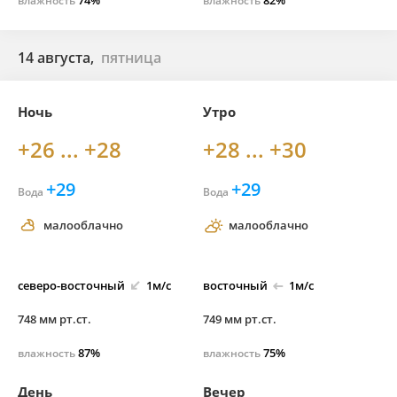
74%
82%
влажность
влажность
14 августа,
пятница
Ночь
Утро
+26 ... +28
+28 ... +30
+29
+29
Вода
Вода
малооблачно
малооблачно
северо-
восточный
1м/с
восточный
1м/с
748 мм рт.ст.
749 мм рт.ст.
87%
75%
влажность
влажность
День
Вечер