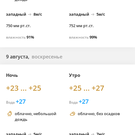
западный
8м/с
западный
5м/с
750 мм рт.ст.
752 мм рт.ст.
91%
99%
влажность
влажность
9 августа,
воскресенье
Ночь
Утро
+23 ... +25
+25 ... +27
+27
+27
Вода
Вода
облачно, небольшой
облачно, без осадков
дождь
западный
5м/с
западный
7м/с