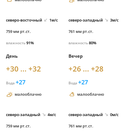
северо-
восточный
1м/с
северо-
западный
3м/с
759 мм рт.ст.
761 мм рт.ст.
91%
80%
влажность
влажность
День
Вечер
+30 ... +32
+26 ... +28
+27
+27
Вода
Вода
малооблачно
малооблачно
северо-
западный
4м/с
северо-
западный
0м/с
759 мм рт.ст.
761 мм рт.ст.