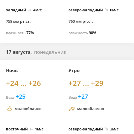
западный
4м/с
северо-
западный
0м/с
758 мм рт.ст.
760 мм рт.ст.
77%
90%
влажность
влажность
17 августа,
понедельник
Ночь
Утро
+24 ... +26
+27 ... +29
+25
+27
Вода
Вода
малооблачно
малооблачно
восточный
1м/с
северо-
западный
3м/с