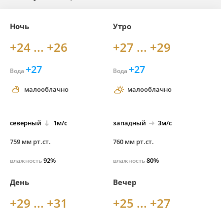
Ночь
Утро
+24 ... +26
+27 ... +29
+27
+27
Вода
Вода
малооблачно
малооблачно
северный
1м/с
западный
3м/с
759 мм рт.ст.
760 мм рт.ст.
92%
80%
влажность
влажность
День
Вечер
+29 ... +31
+25 ... +27