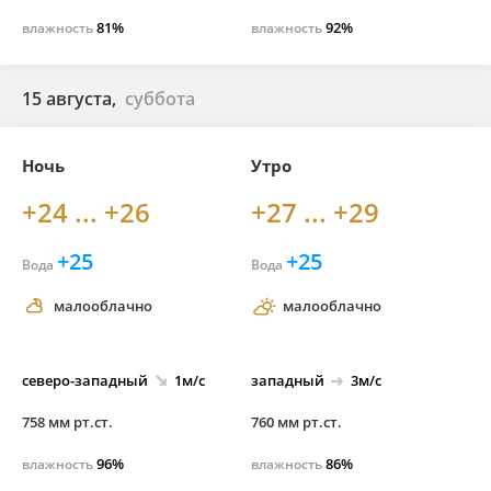
81%
92%
влажность
влажность
15 августа,
суббота
Ночь
Утро
+24 ... +26
+27 ... +29
+25
+25
Вода
Вода
малооблачно
малооблачно
северо-
западный
1м/с
западный
3м/с
758 мм рт.ст.
760 мм рт.ст.
96%
86%
влажность
влажность