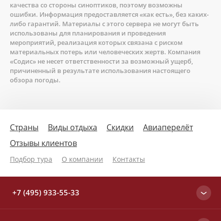
качества со стороны синоптиков, поэтому возможны
ошибки. Информация предоставляется «как есть», без каких-
либо гарантий. Материалы с этого сервера не могут быть
использованы для планирования и проведения
мероприятий, реализация которых связана с риском
материальных потерь или человеческих жертв. Компания
«Содис» не несет ответственности за возможный ущерб,
причиненный в результате использования настоящего
обзора погоды.
Страны
Виды отдыха
Скидки
Авиаперелёт
Отзывы клиентов
Подбор тура
О компании
Контакты
+7 (495) 933-55-33
Москва