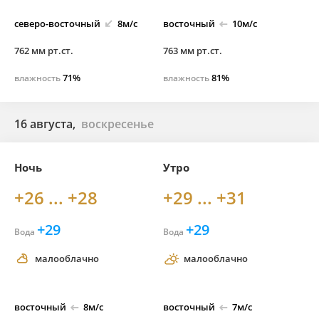
северо-
восточный
8м/с
восточный
10м/с
762 мм рт.ст.
763 мм рт.ст.
71%
81%
влажность
влажность
16 августа,
воскресенье
Ночь
Утро
+26 ... +28
+29 ... +31
+29
+29
Вода
Вода
малооблачно
малооблачно
восточный
8м/с
восточный
7м/с