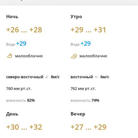
Ночь
Утро
+26 ... +28
+29 ... +31
+29
+29
Вода
Вода
малооблачно
малооблачно
северо-
восточный
8м/с
восточный
6м/с
760 мм рт.ст.
762 мм рт.ст.
82%
74%
влажность
влажность
День
Вечер
+30 ... +32
+27 ... +29