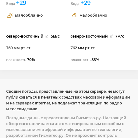
+29
+29
Вода
Вода
малооблачно
малооблачно
северо-
восточный
5м/с
северо-
восточный
7м/с
760 мм рт.ст.
762 мм рт.ст.
70%
83%
влажность
влажность
Сводки погоды, представленные на этом сервере, не могут
публиковаться в печатных средствах массовой информации
и на серверах Internet, не подлежат трансляции по радио
и телевидению.
Погодные данные предоставлены
Гисметео.ру
. Настоящий
обзор изготавливается автоматизированным способом с
использованием цифровой информации по технологии,
разработанной
Гисметео.ру
. Он не проходит контроль