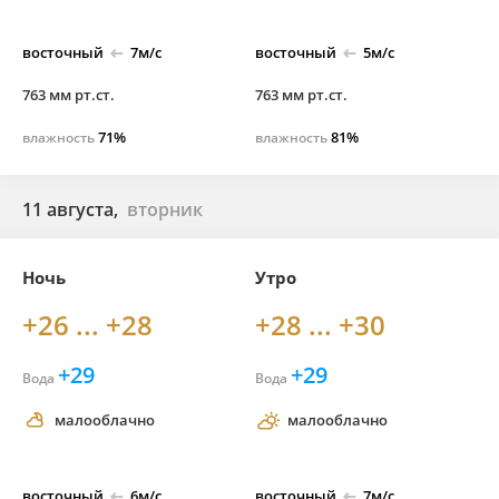
восточный
7м/с
восточный
5м/с
763 мм рт.ст.
763 мм рт.ст.
71%
81%
влажность
влажность
11 августа,
вторник
Ночь
Утро
+26 ... +28
+28 ... +30
+29
+29
Вода
Вода
малооблачно
малооблачно
восточный
6м/с
восточный
7м/с