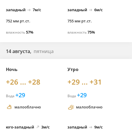
западный
7м/с
западный
6м/с
752 мм рт.ст.
755 мм рт.ст.
57%
75%
влажность
влажность
14 августа,
пятница
Ночь
Утро
+26 ... +28
+29 ... +31
+29
+29
Вода
Вода
малооблачно
малооблачно
юго-
западный
3м/с
западный
9м/с