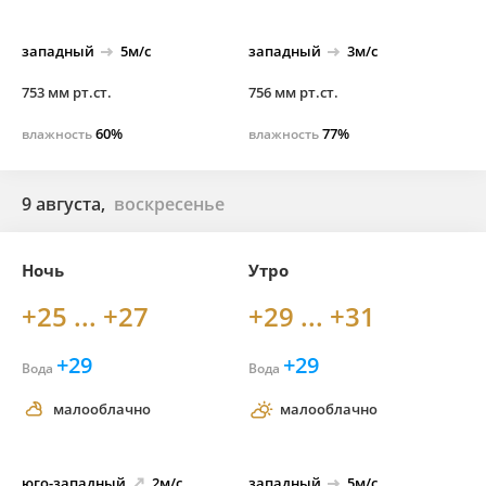
западный
5м/с
западный
3м/с
753 мм рт.ст.
756 мм рт.ст.
60%
77%
влажность
влажность
9 августа,
воскресенье
Ночь
Утро
+25 ... +27
+29 ... +31
+29
+29
Вода
Вода
малооблачно
малооблачно
юго-
западный
2м/с
западный
5м/с