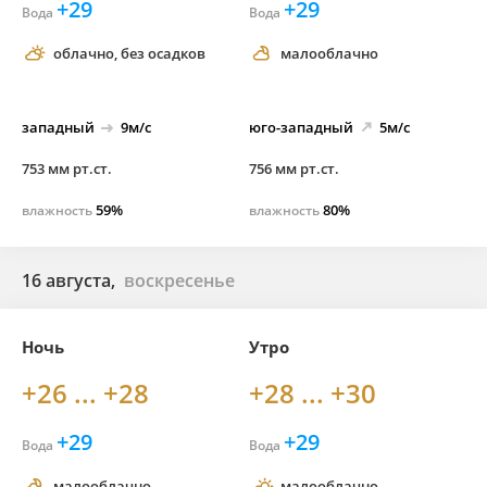
+29
+29
Вода
Вода
облачно, без осадков
малооблачно
западный
9м/с
юго-
западный
5м/с
753 мм рт.ст.
756 мм рт.ст.
59%
80%
влажность
влажность
16 августа,
воскресенье
Ночь
Утро
+26 ... +28
+28 ... +30
+29
+29
Вода
Вода
малооблачно
малооблачно