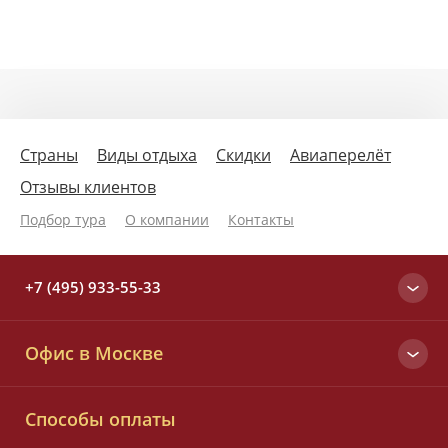
Страны
Виды отдыха
Скидки
Авиаперелёт
Отзывы клиентов
Подбор тура
О компании
Контакты
+7 (495) 933-55-33
Москва
Офис в Москве
+7 (495) 933-55-33
Вся Россия
Малый Татарский пер., д. 6
8 (800) 700-25-33
Способы оплаты