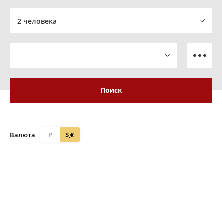
2 человека
Поиск
Валюта
Р
$,€