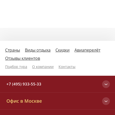
Страны
Виды отдыха
Скидки
Авиаперелёт
Отзывы клиентов
Подбор тура
О компании
Контакты
+7 (495) 933-55-33
Москва
Офис в Москве
+7 (495) 933-55-33
Вся Россия
Малый Татарский пер., д. 6