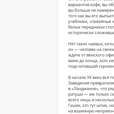
вариантов кофе, вы об
вы больше не намерены
того как вы его выпье
учебники, «пикейные ж
белых передниках столь
исторически сложивши
Нет таких чаевых, кот
он — человек на своем м
ждите от венского офи
вами до конца, зато н
подсчитавший скромн
В начале ХХ века вся 
Заведения превратилис
в «Ландманне», что р
ратуши — им только с
всего лишь в нескольк
Гашек, кто тут шпик, 
на взаимную неприязнь