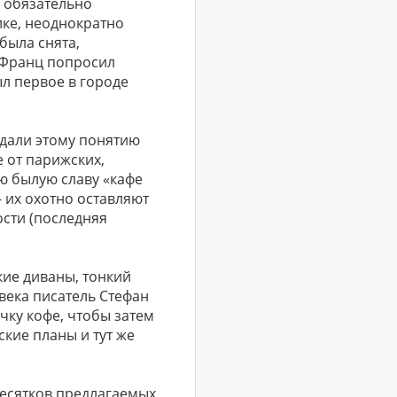
о обязательно
ике, неоднократно
была снята,
й Франц попросил
л первое в городе
идали этому понятию
е от парижских,
ю былую славу «кафе
 их охотно оставляют
сти (последняя
кие диваны, тонкий
 века писатель Стефан
чку кофе, чтобы затем
ские планы и тут же
десятков предлагаемых