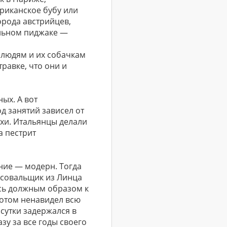
фриканское бубу или
орода австрийцев,
альном пиджаке —
 людям и их собачкам
равке, что они и
ых. А вот
д занятий зависел от
хи. Итальянцы делали
а пестрит
ние — модерн. Тогда
исовальщик из Линца
ись должным образом к
потом ненавидел всю
сутки задержался в
зу за все годы своего