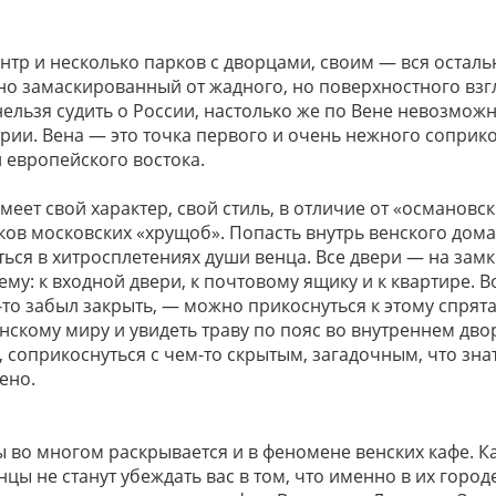
нтр и несколько парков с дворцами, своим — вся осталь
но замаскированный от жадного, но поверхностного взгл
ельзя судить о России, настолько же по Вене невозможн
трии. Вена — это точка первого и очень нежного соприк
 европейского востока.
меет свой характер, свой стиль, в отличие от «османовс
ов московских «хрущоб». Попасть внутрь венского дома
ться в хитросплетениях души венца. Все двери — на замк
ему: к входной двери, к почтовому ящику и к квартире. В
-то забыл закрыть, — можно прикоснуться к этому спрят
нскому миру и увидеть траву по пояс во внутреннем дв
, соприкоснуться с чем-то скрытым, загадочным, что знат
ено.
 во многом раскрывается и в феномене венских кафе. К
нцы не станут убеждать вас в том, что именно в их горо