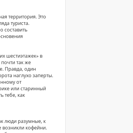
ная территория. Это
яда туриста.
о составить
основения
ких шестиэтажек» в
 почти так же
е. Правда, один
орота наглухо заперты.
анному от
орике или старинный
ь тебе, как
ак люди разумные, к
де возникли кофейни.