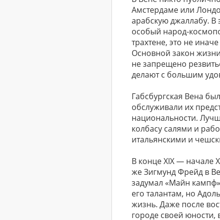
Амстердаме или Лондон
арабскую джаллабу. В 
особый народ-космопо
трахтене, это не инач
Основной закон жизни
не запрещено резвитьс
делают с большим удо
Габсбургская Вена был
обслуживали их предс
национальности. Лучш
колбасу салями и рабо
итальянскими и чешс
В конце XIX — начале 
же Зигмунд Фрейд в В
задумал «Майн кампф»
его талантам, но Адол
жизнь. Даже после вос
городе своей юности, 