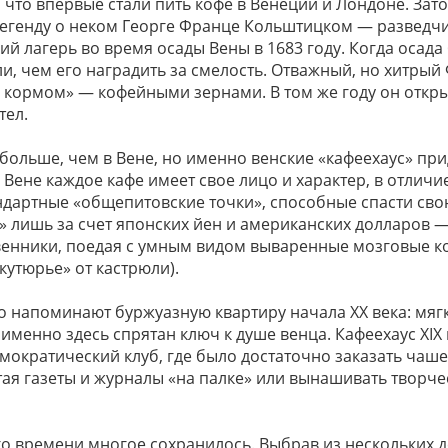
 что впервые стали пить кофе в Венеции и Лондоне. Зат
легенду о неком Георге Франце Кольштицком — разведч
й лагерь во время осады Вены в 1683 году. Когда осада 
и, чем его наградить за смелость. Отважный, но хитры
кормом» — кофейными зернами. В том же году он откры
тел.
 больше, чем в Вене, но именно венские «кафеехаус» пр
Вене каждое кафе имеет свое лицо и характер, в отличи
ндартные «общепитовские точки», способные спасти сво
 лишь за счет японских йен и американских долларов —
венники, поедая с умным видом вываренные мозговые ко
кутюрье» от кастрюли).
о напоминают буржуазную квартиру начала ХХ века: мяг
 именно здесь спрятан ключ к душе венца. Кафеехаус XIX
мократический клуб, где было достаточно заказать чаше
тая газеты и журналы «на палке» или вынашивать творче
го времени многое сохранилось. Выбрав из нескольких 