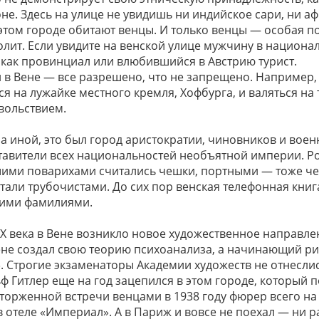
е. Здесь на улице не увидишь ни индийское сари, ни а
этом городе обитают венцы. И только венцы — особая п
лит. Если увидите на венской улице мужчину в национ
е как провинциал или влюбившийся в Австрию турист.
 в Вене — все разрешено, что не запрещено. Например,
я на лужайке местного кремля, Хофбурга, и валяться на т
вольствием.
а иной, это был город аристократии, чиновников и военн
тавители всех национальностей необъятной империи. Ро
ими поварихами считались чешки, портными — тоже че
тали трубочистами. До сих пор венская телефонная книг
кими фамилиями.
ХХ века в Вене возникло новое художественное направле
ене создал свою теорию психоанализа, а начинающий р
. Строгие экзаменаторы Академии художеств не отнесл
ьф Гитлер еще на год зацепился в этом городе, который 
торженной встречи венцами в 1938 году фюрер всего на 
в отеле «Империал». А в Париж и вовсе не поехал — ни ра