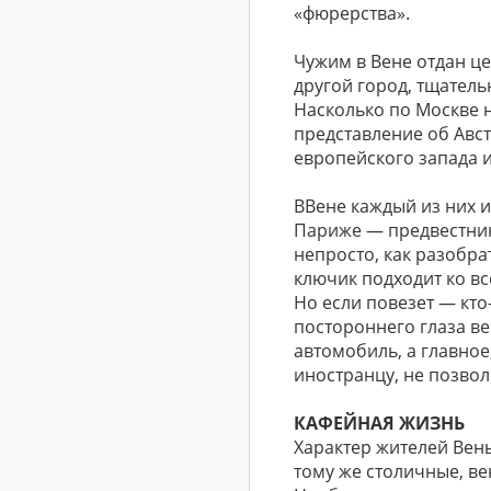
«фюрерства».
Чужим в Вене отдан це
другой город, тщатель
Насколько по Москве н
представление об Авс
европейского запада и
ВВене каждый из них и
Париже — предвестник
непросто, как разобра
ключик подходит ко вс
Но если повезет — кто
постороннего глаза ве
автомобиль, а главное
иностранцу, не позвол
КАФЕЙНАЯ ЖИЗНЬ
Характер жителей Вены
тому же столичные, ве