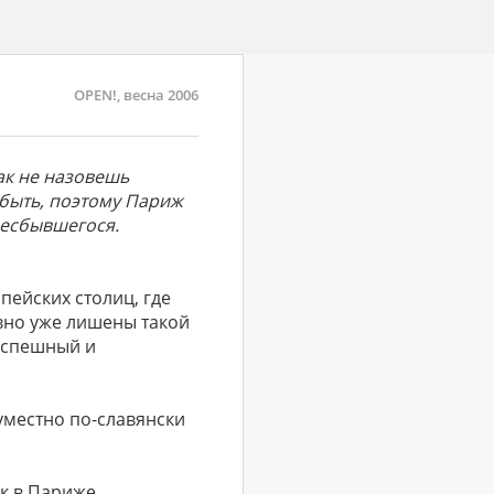
OPEN!, весна 2006
ак не назовешь
быть, поэтому Париж
несбывшегося.
пейских столиц, где
вно уже лишены такой
неспешный и
 уместно по-славянски
к в Париже,