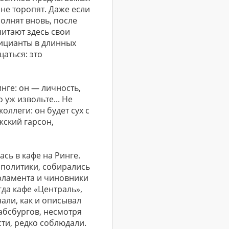
 не торопят. Даже если
олнят вновь, после
читают здесь свои
фицианты в длинных
щаться: это
нге: он — личность,
о уж извольте... Не
оллеги: он будет сух с
жский гарсон,
сь в кафе на Ринге.
т политики, собирались
арламента и чиновники
да кафе «Централь»,
али, как и описывал
Габсбургов, несмотря
ти, редко соблюдали.