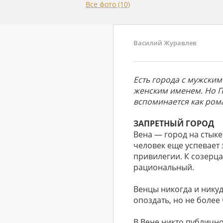
Все фото (10)
Василий Журавлев
Есть города с мужским
женским именем. Но П
вспоминается как рома
ЗАПРЕТНЫЙ ГОРОД
Вена — город на стыке
человек еще успевает
привилегии. К созерц
рациональный.
Венцы никогда и никуд
опоздать, но не более
В Вене никто публично