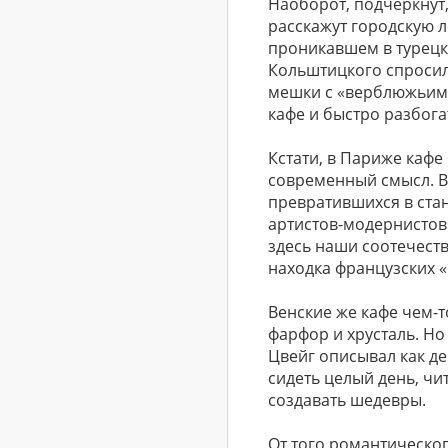
Наоборот, подчеркнут,
расскажут городскую 
проникавшем в турецки
Кольштицкого спросил
мешки с «верблюжьим 
кафе и быстро разбога
Кстати, в Париже кафе
современный смысл. В 
превратившихся в ста
артистов-модернистов»
здесь наши соотечест
находка французских «
Венские же кафе чем-т
фарфор и хрусталь. Но
Цвейг описывал как де
сидеть целый день, чи
создавать шедевры.
От того романтическо