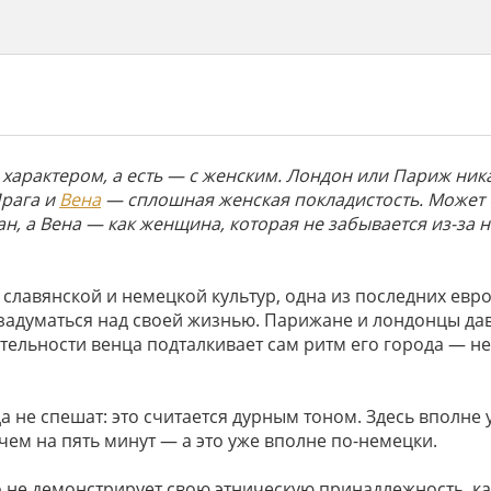
 характером, а есть — с женским. Лондон или Париж ник
рага и
Вена
— сплошная женская покладистость. Может 
н, а Вена — как женщина, которая не забывается из-за 
 славянской и немецкой культур, одна из последних евро
 задуматься над своей жизнью. Парижане и лондонцы да
ательности венца подталкивает сам ритм его города — 
а не спешат: это считается дурным тоном. Здесь вполне
 чем на пять минут — а это уже вполне по-немецки.
 не демонстрирует свою этническую принадлежность, ка