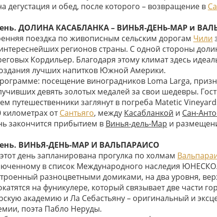
на дегустация и обед, после которого – возвращение в
Са
день. ДОЛИНА КАСАБЛАНКА – ВИНЬЯ-ДЕНЬ-МАР и ВА
ренняя поездка по живописным сельским дорогам
Чили
 интереснейших регионов страны. С одной стороны долин
реговых Кордильер. Благодаря этому климат здесь идеа
создания лучших напитков Южной Америки.
программе: посещение виноградников Loma Larga, призн
лучивших девять золотых медалей за свои шедевры. Гост
тем путешественники заглянут в погреба Matetic Vineyar
0 километрах от
Сантьяго
, между
Касабланкой
и
Сан-Ант
нь закончится прибытием в
Винья-дель-Мар
и размещени
день. ВИНЬЯ-ДЕНЬ-МАР И ВАЛЬПАРАИСО
 этот день запланирована прогулка по холмам
Вальпара
люченному в список Международного наследия ЮНЕСКО.
строенный разноцветными домиками, на два уровня, ве
окатятся на фуникулере, который связывает две части го
рскую академию и Ла Себастьяну – оригинальный и экс
емии, поэта Пабло Неруды.