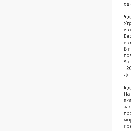
од
5 
Ут
из
Бе
и 
В 
по
За
12
Де
6 
На
вк
за
пр
мо
пр