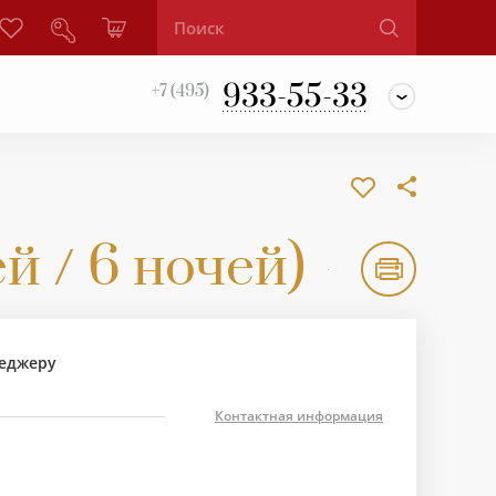
933-55-33
+7 (495)
й / 6 ночей)
неджеру
Контактная информация
апоаль – Винья-дель-Мар и Вальпараисо