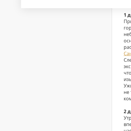
– 
1 
Пр
го
не
ос
ра
Са
Сл
экс
чт
из
Ужи
не 
ко
2 
Ут
вп
на