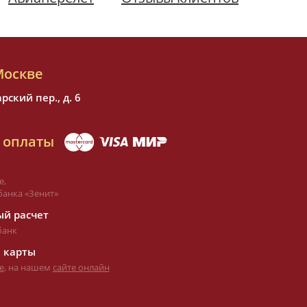
Москве
ский пер., д. 6
 оплаты
е,
банка «Зенит»
й расчет
банк
 карты
е
, на нашем
сайте онлайн