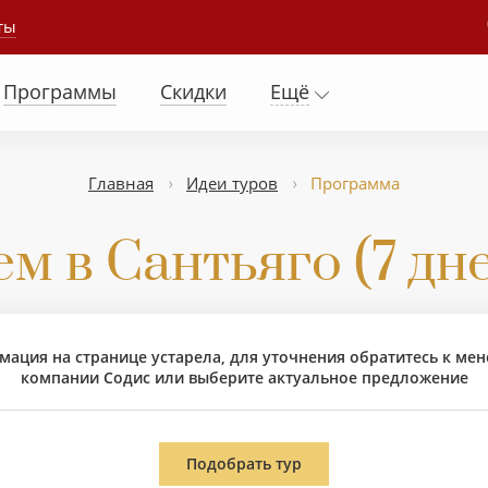
ты
Программы
Скидки
Ещё
Главная
Идеи туров
Программа
 в Сантьяго (7 дне
ация на странице устарела, для уточнения обратитесь к ме
компании Содис или выберите актуальное предложение
Подобрать тур
РШРУТ
: Сантьяго – долина Кольчагуа – долина Кач