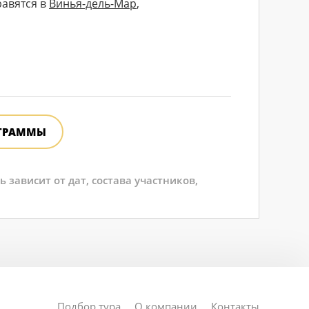
равятся в
Винья-дель-Мар
,
ОГРАММЫ
зависит от дат, состава участников,
Подбор тура
О компании
Контакты