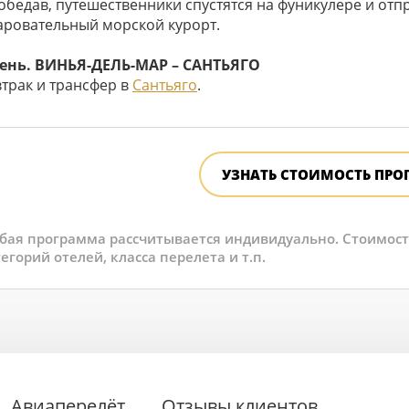
обедав, путешественники спустятся на фуникулере и отп
аровательный морской курорт.
день. ВИНЬЯ-ДЕЛЬ-МАР – САНТЬЯГО
втрак и трансфер в
Сантьяго
.
УЗНАТЬ СТОИМОСТЬ ПР
бая программа рассчитывается индивидуально. Стоимость 
егорий отелей, класса перелета и т.п.
Авиаперелёт
Отзывы клиентов