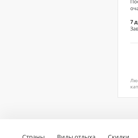
По
оч
7 
За
Лю
кат
Страны
Виды отдыха
Скидки