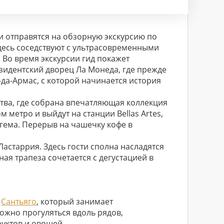
ки отправятся на обзорную экскурсию по
десь соседствуют с ультрасовременными
 Во время экскурсии гид покажет
зидентский дворец Ла Монеда, где прежде
да-Армас, с которой начинается история
тва, где собрана впечатляющая коллекция
 метро и выйдут на станции Bellas Artes,
огема. Перерыв на чашечку кофе в
Ластаррия. Здесь гости сполна насладятся
ьная трапеза сочетается с дегустацией в
к
Сантьяго
, который занимает
ожно прогуляться вдоль рядов,
уктов и овощей.