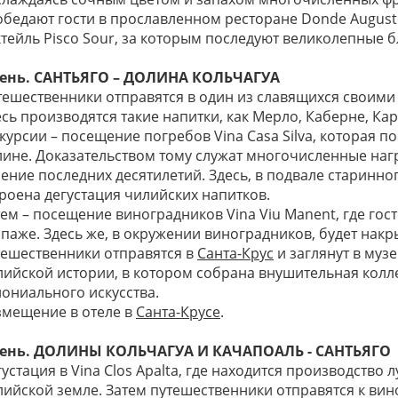
обедают гости в прославленном ресторане Donde Augusto
ктейль Pisco Sour, за которым последуют великолепные 
день. САНТЬЯГО – ДОЛИНА КОЛЬЧАГУА
тешественники отправятся в один из славящихся своими
есь производятся такие напитки, как Мерло, Каберне, Ка
курсии – посещение погребов Vina Casa Silva, которая п
лине. Доказательством тому служат многочисленные нагр
ение последних десятилетий. Здесь, в подвале старинно
троена дегустация чилийских напитков.
тем – посещение виноградников Vina Viu Manent, где гос
ипаже. Здесь же, в окружении виноградников, будет нак
тешественники отправятся в
Санта-Крус
и заглянут в муз
лийской истории, в котором собрана внушительная кол
лониального искусства.
змещение в отеле в
Санта-Крусе
.
день. ДОЛИНЫ КОЛЬЧАГУА И КАЧАПОАЛЬ - САНТЬЯГО
устация в Vina Clos Apalta, где находится производство
ийской земле. Затем путешественники отправятся к виног