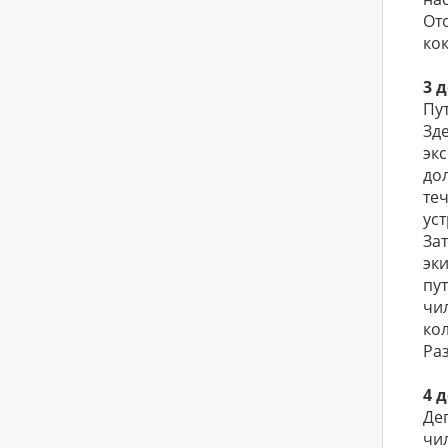
От
ко
3 
Пу
Зд
экс
до
теч
ус
За
эк
пу
чи
ко
Ра
4 
Дег
чил