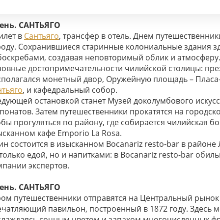
Сантьяго
день. САНТЬЯГО
илет в
Сантьяго
, трансфер в отель. Днем путешественни
роду. Сохранившиеся старинные колониальные здания з
боскребами, создавая неповторимый облик и атмосферу.
новные достопримечательности чилийской столицы: пре
сполагался монетный двор, Оружейную площадь – Пласа-
нтьяго
, и кафедральный собор.
едующей остановкой станет Музей доколумбового искусс
понатов. Затем путешественники прокатятся на городском
обы прогуляться по району, где собирается чилийская б
ысканном кафе Emporio La Rosa.
н состоится в изысканном Bocanariz resto-bar в районе 
только едой, но и напитками: в Bocanariz resto-bar обил
мпании экспертов.
день. САНТЬЯГО
ром путешественники отправятся на Центральный рыно
ечатляющий павильон, построенный в 1872 году. Здесь м
слаждаясь сочным цветом и запахом многочисленных фр