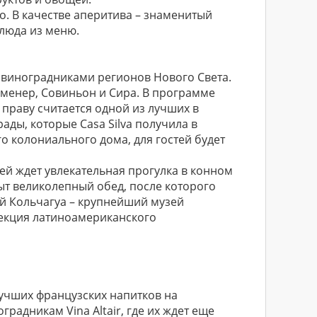
. В качестве аперитива – знаменитый
блюда из меню.
 виноградниками регионов Нового Света.
рменер, Совиньон и Сира. В программе
о праву считается одной из лучших в
ады, которые Casa Silva получила в
го колониального дома, для гостей будет
тей ждет увлекательная прогулка в конном
рыт великолепный обед, после которого
ей Кольчагуа – крупнейший музей
лекция латиноамериканского
 лучших французских напитков на
радникам Vina Altair, где их ждет еще