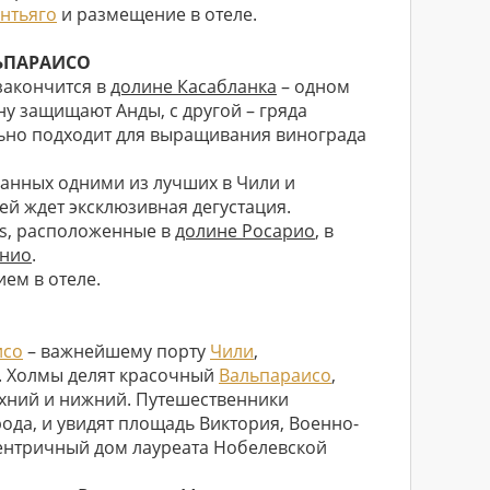
нтьяго
и размещение в отеле.
ЛЬПАРАИСО
закончится в
долине Касабланка
– одном
у защищают Анды, с другой – гряда
льно подходит для выращивания винограда
анных одними из лучших в Чили и
ей ждет эксклюзивная дегустация.
ds, расположенные в
долине Росарио
, в
онио
.
ем в отеле.
исо
– важнейшему порту
Чили
,
 Холмы делят красочный
Вальпараисо
,
рхний и нижний. Путешественники
рода, и увидят площадь Виктория, Военно-
центричный дом лауреата Нобелевской