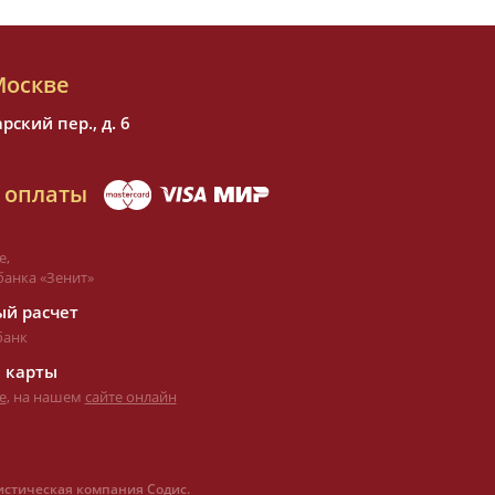
Москве
ский пер., д. 6
 оплаты
е,
банка «Зенит»
й расчет
банк
 карты
е
, на нашем
сайте онлайн
истическая компания Содис.