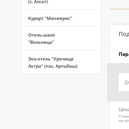
(с. Аскат)
Курорт "Манжерок"
Под
Отель-шале
"Вольница"
Пар
Эко-отель "Урочище
Актра" (пос. Артыбаш)
Д
Цена
Стоим
на се