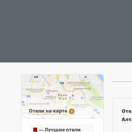
Отели на карте
Оте
Алт
— Лучшие отели