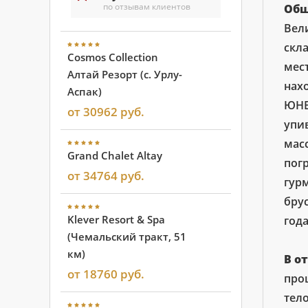
по отзывам клиентов
Общ
Вели
скл
Cosmos Collection
мест
Алтай Резорт (с. Урлу-
нах
Аспак)
ЮНЕ
от 30962 руб.
упи
мас
Grand Chalet Altay
погр
от 34764 руб.
гурм
брус
Klever Resort & Spa
год
(Чемальский тракт, 51
км)
В о
от 18760 руб.
про
тел