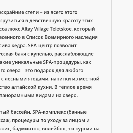
скрайние степи – из всего этого
грузиться в девственную красоту этих
 люкс Altay Village Teletskoe, который
несенного в Список Всемирного наследия
ива кедра. SPA-центр позволит
усская баня с купелью, расслабляющие
такие уникальные SPA-процедуры, как
го озера – это подарок для любого
ы с лесными ягодами, напитки из местной
ство алтайской кухни. В тёплое время
с панорамными видами на озеро.
ытый бассейн, SPA-комплекс (банные
саж, процедуры по уходу за лицом и
ннис, бадминтон, волейбол, экскурсии на