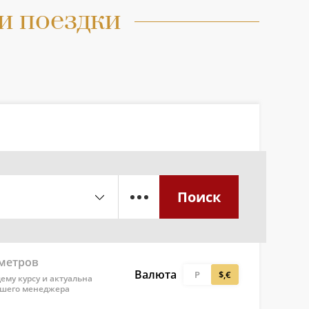
и поездки
Поиск
аметров
Валюта
Р
$,€
ему курсу и актуальна
ашего менеджера