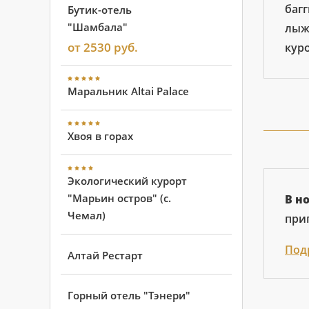
багг
Бутик-отель
"Шамбала"
лыж
от 2530 руб.
куро
Маральник Altai Palace
Хвоя в горах
Экологический курорт
"Марьин остров" (с.
В н
Чемал)
приг
Под
Алтай Рестарт
Горный отель "Тэнери"