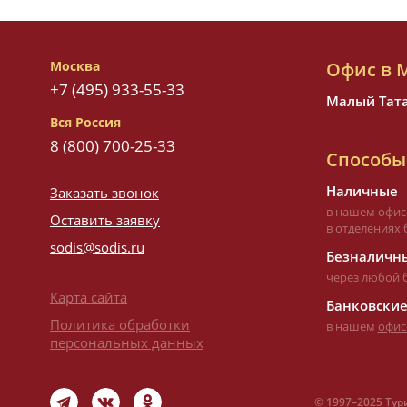
Москва
Офис в 
+7 (495) 933-55-33
Малый Татар
Вся Россия
8 (800) 700-25-33
Способы
Наличные
Заказать звонок
в нашем офис
Оставить заявку
в отделениях 
sodis@sodis.ru
Безналичны
через любой 
Карта сайта
Банковские
Политика обработки
в нашем
офис
персональных данных
©
1997–
2025 Тур