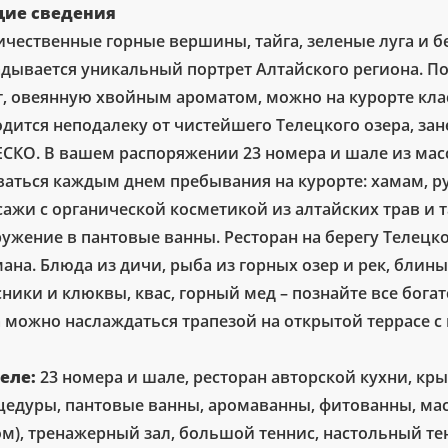
ие сведения
чественные горные вершины, тайга, зеленые луга и бе
адывается уникальный портрет Алтайского региона. По
, овеянную хвойным ароматом, можно на курорте класса
одится неподалеку от чистейшего Телецкого озера, за
СКО. В вашем распоряжении 23 номера и шале из масс
ваться каждым днем пребывания на курорте: хамам, р
сажи с органической косметикой из алтайских трав и 
ужение в пантовые ванны. Ресторан на берегу Телецко
ана. Блюда из дичи, рыба из горных озер и рек, блин
ники и клюквы, квас, горный мед – познайте все богат
а можно наслаждаться трапезой на открытой террасе 
теле:
23 номера и шале, ресторан авторской кухни, кр
цедуры, пантовые ванны, аромаванны, фитованны, мас
ом), тренажерный зал, большой теннис, настольный те