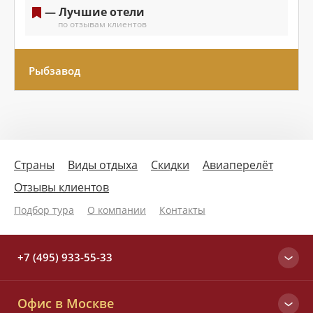
— Лучшие отели
по отзывам клиентов
Рыбзавод
Страны
Виды отдыха
Скидки
Авиаперелёт
Отзывы клиентов
Подбор тура
О компании
Контакты
+7 (495) 933-55-33
Москва
Офис в Москве
+7 (495) 933-55-33