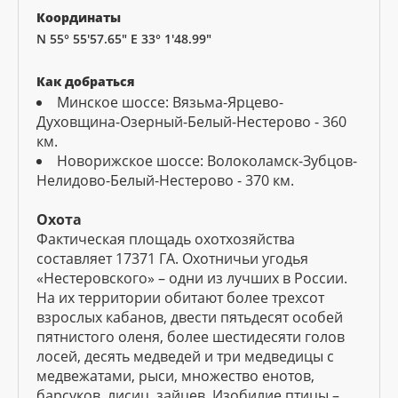
Координаты
N 55° 55'57.65" E 33° 1'48.99"
Как добраться
Минское шоссе: Вязьма-Ярцево-
Духовщина-Озерный-Белый-Нестерово - 360
км.
Новорижское шоссе: Волоколамск-Зубцов-
Нелидово-Белый-Нестерово - 370 км.
Охота
Фактическая площадь охотхозяйства
составляет 17371 ГА. Охотничьи угодья
«Нестеровского» – одни из лучших в России.
На их территории обитают более трехсот
взрослых кабанов, двести пятьдесят особей
пятнистого оленя, более шестидесяти голов
лосей, десять медведей и три медведицы с
медвежатами, рыси, множество енотов,
барсуков, лисиц, зайцев. Изобилие птицы –