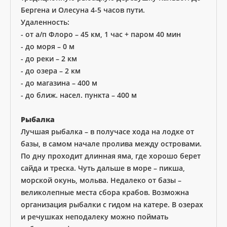
Бергена и Олесуна 4-5 часов пути.
Удаленность:
- от а/п Флоро – 45 км, 1 час + паром 40 мин
- до моря – 0 м
- до реки – 2 км
- до озера – 2 км
- до магазина – 400 м
- до ближ. насел. пункта – 400 м
Рыбалка
Лучшая рыбалка – в получасе хода на лодке от
базы, в самом начале пролива между островами.
По дну проходит длинная яма, где хорошо берет
сайда и треска. Чуть дальше в море – пикша,
морской окунь, мольва. Недалеко от базы –
великолепные места сбора крабов. Возможна
организация рыбалки с гидом на катере. В озерах
и речушках неподалеку можно поймать