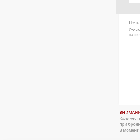
Цена
Стоим
на се
ВНИМАНИ
Количеств
при брон
В момент