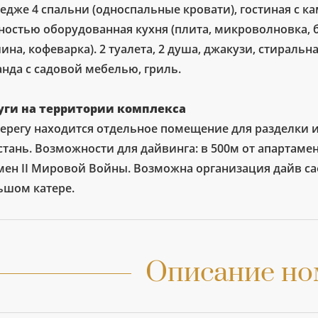
едже 4 спальни (односпальные кровати), гостиная с ка
ностью оборудованная кухня (плита, микроволновка,
на, кофеварка). 2 туалета, 2 душа, джакузи, стиральн
анда с садовой мебелью, гриль.
уги на территории комплекса
берегу находится отдельное помещение для разделки и
стань. Возможности для дайвинга: в 500м от апартам
мен II Мировой Войны. Возможна организация дайв са
ьшом катере.
Описание но