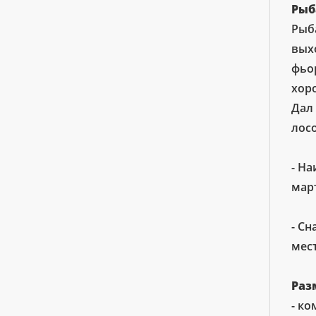
Рыб
Рыба
выхо
фьор
хор
Дал
лос
- На
март
- С
мест
Раз
- ко