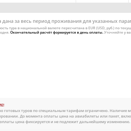
 дана за весь период проживания для указанных пар
ость тура в национальной валюте пересчитана в EUR (USD, руб.) по текущ
годня.
Окончательный расчёт формируется в день оплаты.
Уточняйте у в
Е!
о готовых туров по специальным тарифам ограничено. Наличие ме
ировании. До момента оплаты цена на авиабилеты или пакет, вкл
 оплаты цена фиксируется и не подлежит дальнейшему изменению.