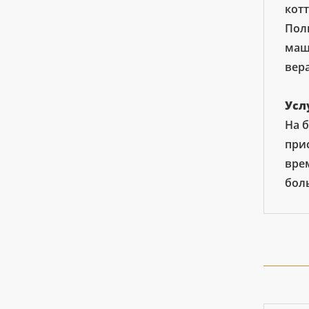
котт
Пол
маши
вер
Усл
На 
при
вре
бол