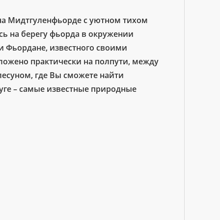
 на Мидтгуленфьорде с уютном тихом
сь на берегу фьорда в окружении
и Фьордане, известного своими
ложено практически на полпути, между
есуном, где Вы сможете найти
руге – самые известные природные