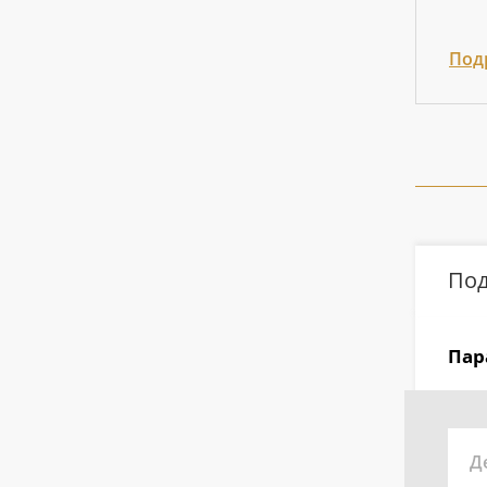
Под
Под
Пар
Д