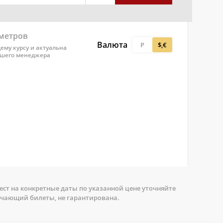
аметров
Валюта
Р
$,€
ему курсу и актуальна
ашего менеджера
ст на конкретные даты по указанной цене уточняйте
ючающий билеты, не гарантирована.