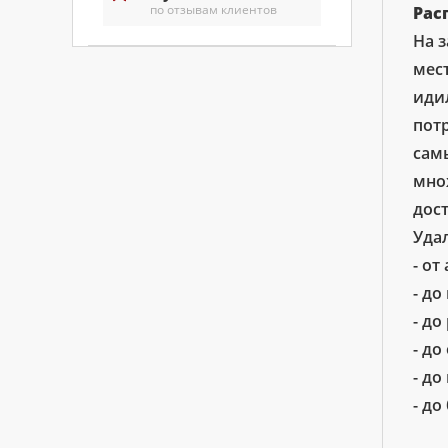
по отзывам клиентов
Рас
На 
мес
иди
пот
сам
мно
дос
Уда
- от
- до
- до
- до
- до
- до