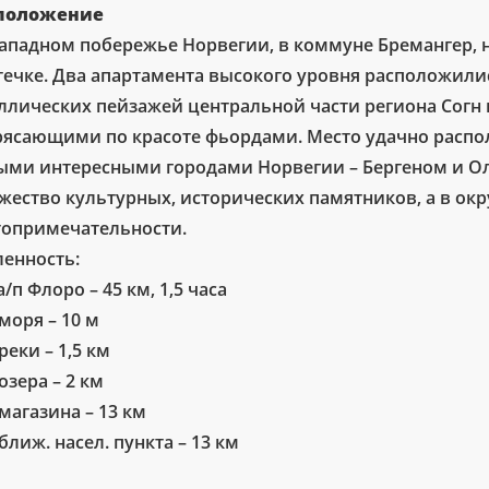
положение
западном побережье Норвегии, в коммуне Бремангер,
течке. Два апартамента высокого уровня расположили
ллических пейзажей центральной части региона Согн 
рясающими по красоте фьордами. Место удачно распо
ыми интересными городами Норвегии – Бергеном и Ол
жество культурных, исторических памятников, а в ок
топримечательности.
ленность:
 а/п Флоро – 45 км, 1,5 часа
 моря – 10 м
 реки – 1,5 км
 озера – 2 км
 магазина – 13 км
 ближ. насел. пункта – 13 км