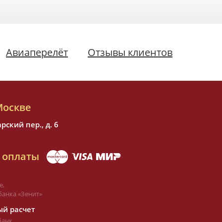
Авиаперелёт
Отзывы клиентов
Москве
ский пер., д. 6
 оплаты
е,
банка «Зенит»
й расчет
банк