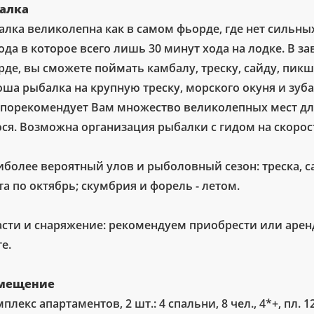
алка
лка великолепна как в самом фьорде, где нет сильных
да в которое всего лишь 30 минут хода на лодке. В з
де, вы сможете поймать камбалу, треску, сайду, пикш
оша рыбалка на крупную треску, морского окуня и зуба
 порекомендует Вам множество великолепных мест для
ося. Возможна организация рыбалки с гидом на скорос
иболее вероятный улов и рыболовный сезон: треска, са
а по октябрь; скумбрия и форель - летом.
насти и снаряжение: рекомендуем приобрести или аре
е.
мещение
мплекс апартаментов, 2 шт.: 4 спальни, 8 чел., 4*+, пл.