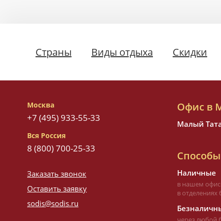
Страны
Виды отдыха
Скидки
Москва
Офис в 
+7 (495) 933-55-33
Малый Татар
Вся Россия
8 (800) 700-25-33
Способы
Наличные
Заказать звонок
в нашем офис
Оставить заявку
в отделениях 
sodis@sodis.ru
Безналичны
через любой 