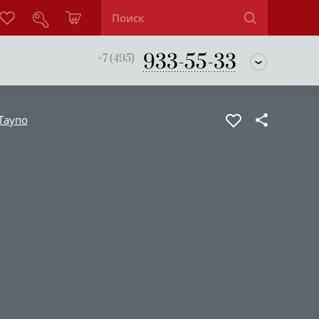
933-55-33
+7 (495)
Таупо