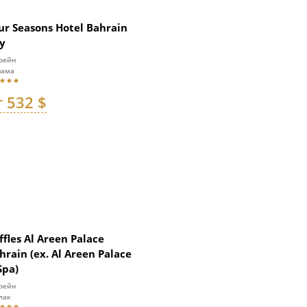
ur Seasons Hotel Bahrain
y
рейн
нама
т 532 $
ffles Al Areen Palace
hrain (ex. Al Areen Palace
Spa)
рейн
лак