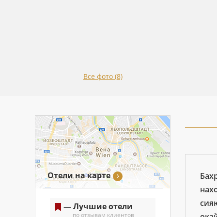
Все фото (8)
Отели на карте
Бахр
нах
сия
— Лучшие отели
по отзывам клиентов
ока