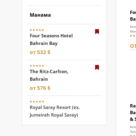
Fo
Манама
Ba
Бах
Ма
Four Seasons Hotel
Bahrain Bay
о
от 532 $
The Ritz-Carlton,
Bahrain
от 576 $
Ra
Royal Saray Resort (ex.
Ba
Jumeirah Royal Saray)
& 
Бах
Зал