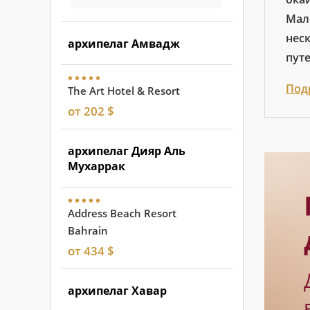
Мал
нес
архипелаг Амвадж
пут
Под
The Art Hotel & Resort
от 202 $
архипелаг Дияр Аль
Мухаррак
Address Beach Resort
Bahrain
от 434 $
архипелаг Хавар