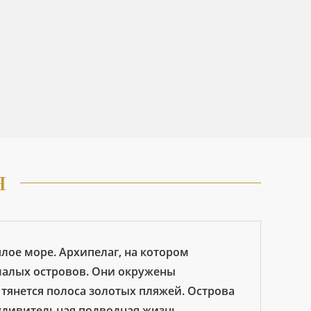
н
плое море. Архипелаг, на котором
 малых островов. Они окружены
тянется полоса золотых пляжей. Острова
удивительная подводная жизнь.