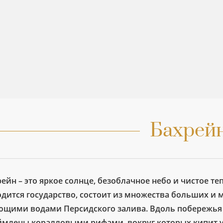
Бахрей
ейн – это яркое солнце, безоблачное небо и чистое те
одится государство, состоит из множества больших и
ющими водами Персидского залива. Вдоль побережья 
ймлены коралловыми рифами, вокруг которых кипит 