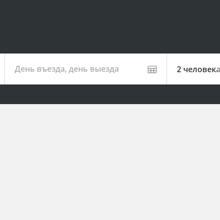
День въезда, день выезда
2 человек