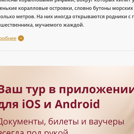
енькие коралловые островки, словно бутоны морских 
колько метров. На них иногда открываются родники с
ешественника, мучаемого жаждой.
робнее