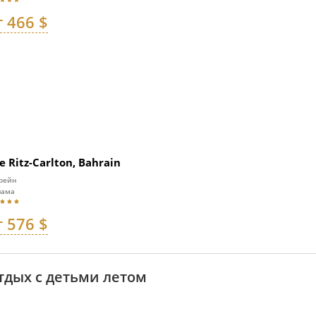
т 466 $
e Ritz-Carlton, Bahrain
рейн
нама
т 576 $
тдых с детьми летом