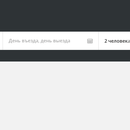
День въезда, день выезда
2 человек