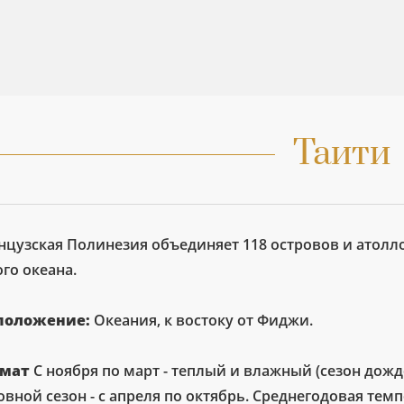
Таити
нцузская Полинезия объединяет 118 островов и атолло
го океана.
положение:
Океания, к востоку от Фиджи.
мат
С ноября по март - теплый и влажный (сезон дожд
вной сезон - с апреля по октябрь. Среднегодовая темп