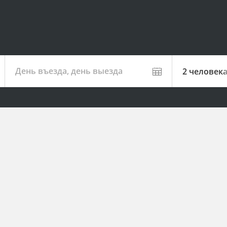
День въезда, день выезда
2 человек