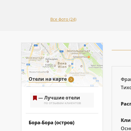
Все фото (24)
Отели на карте
Фра
Тихо
— Лучшие отели
по отзывам клиентов
Рас
Кли
Бора-Бора (остров)
Осно