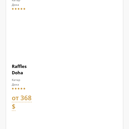
Доха
Raffles
Doha
Катар
Доха
от 368
$