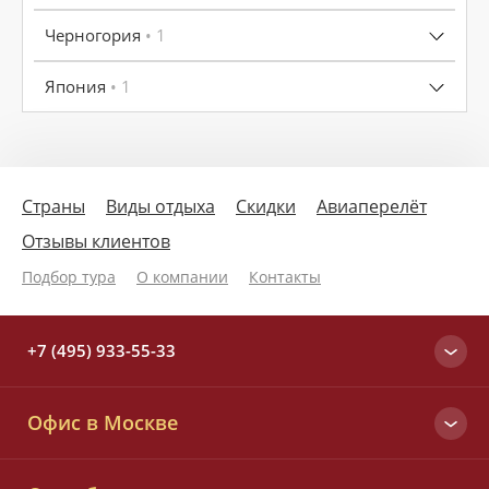
Черногория
• 1
Япония
• 1
Страны
Виды отдыха
Скидки
Авиаперелёт
Отзывы клиентов
Подбор тура
О компании
Контакты
+7 (495) 933-55-33
Москва
Офис в Москве
+7 (495) 933-55-33
Вся Россия
Малый Татарский пер., д. 6