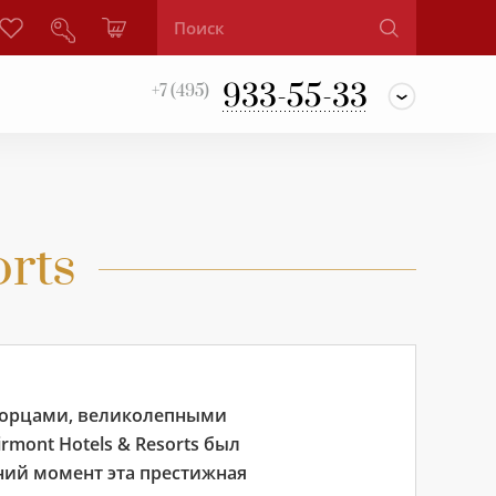
933-55-33
+7 (495)
rts
дворцами, великолепными
mont Hotels & Resorts был
шний момент эта престижная