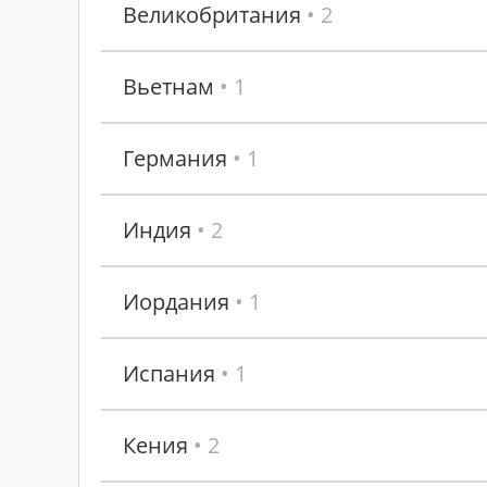
Великобритания
• 2
Вьетнам
• 1
Германия
• 1
Индия
• 2
Иордания
• 1
Испания
• 1
Кения
• 2