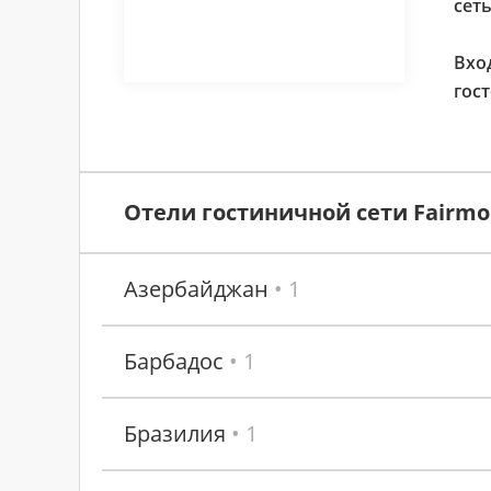
сет
Вхо
гос
Отели гостиничной сети Fairmon
Азербайджан
• 1
Барбадос
• 1
Бразилия
• 1