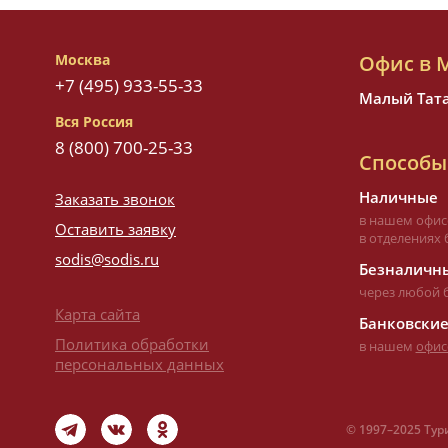
Москва
Офис в 
+7 (495) 933-55-33
Малый Татар
Вся Россия
8 (800) 700-25-33
Способы
Наличные
Заказать звонок
в нашем офис
Оставить заявку
в отделениях 
sodis@sodis.ru
Безналичны
через любой 
Карта сайта
Банковские
Политика обработки
в нашем
офис
персональных данных
©
1997–
2025 Тур