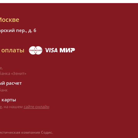
Москве
ский пер., д. 6
 оплаты
е,
банка «Зенит»
й расчет
банк
 карты
е
, на нашем
сайте онлайн
истическая компания Содис.