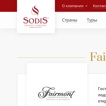
О компании
Контак
Страны
Туры
Fa
Гос
лод
отк