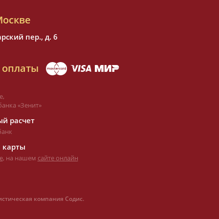
Москве
ский пер., д. 6
 оплаты
е,
банка «Зенит»
й расчет
банк
 карты
е
, на нашем
сайте онлайн
истическая компания Содис.