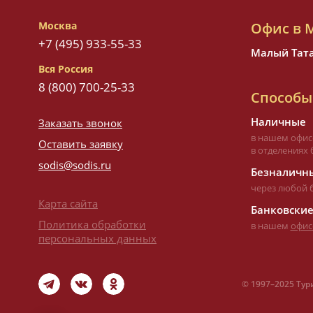
Москва
Офис в 
+7 (495) 933-55-33
Малый Татар
Вся Россия
8 (800) 700-25-33
Способы
Наличные
Заказать звонок
в нашем офис
Оставить заявку
в отделениях 
sodis@sodis.ru
Безналичны
через любой 
Карта сайта
Банковские
Политика обработки
в нашем
офис
персональных данных
©
1997–
2025 Тур