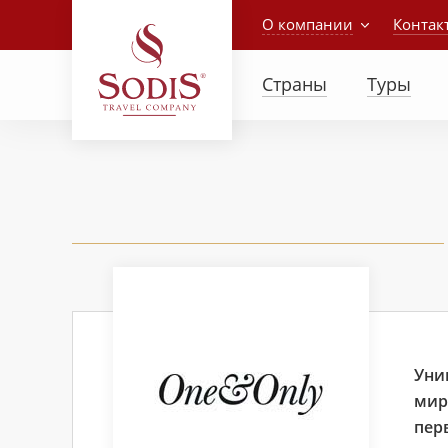
О компании
Контак
Страны
Туры
Уни
мир
пер