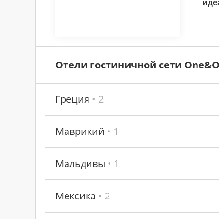
иде
Отели гостиничной сети One&On
Греция
• 2
Маврикий
• 1
Мальдивы
• 1
Мексика
• 2