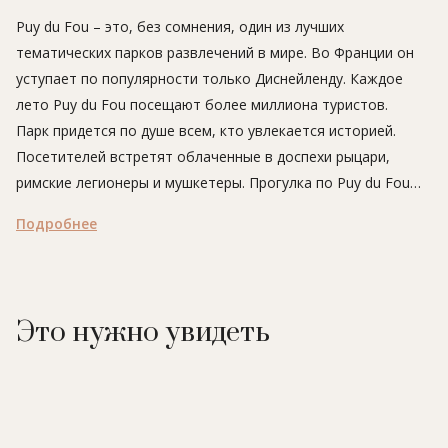
Puy du Fou – это, без сомнения, один из лучших
тематических парков развлечений в мире. Во Франции он
уступает по популярности только Диснейленду. Каждое
лето Puy du Fou посещают более миллиона туристов.
Парк придется по душе всем, кто увлекается историей.
Посетителей встретят облаченные в доспехи рыцари,
римские легионеры и мушкетеры. Прогулка по Puy du Fou
станет настоящим путешествием в прошлое. Из деревни
Подробнее
викингов можно отправиться в очаровательный
средневековый город, а затем волшебная «машина
времени» перенесет посетителей в Новое время: в
прелестную деревню XVIII века или на рыночную площадь
Это нужно увидеть
1900 года.
В Puy du Fou посетители увидят пять грандиозных шоу.
Например, можно посмотреть, как викинги в одноименном
представлении «The Vikings» захватывают мирную деревню,
полюбоваться «танцем» сов, ястребов и соколов во время