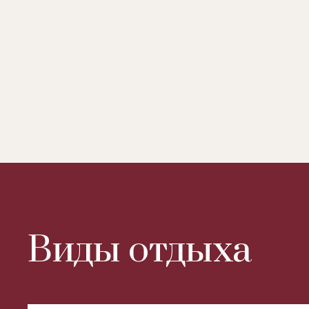
Виды отдыха