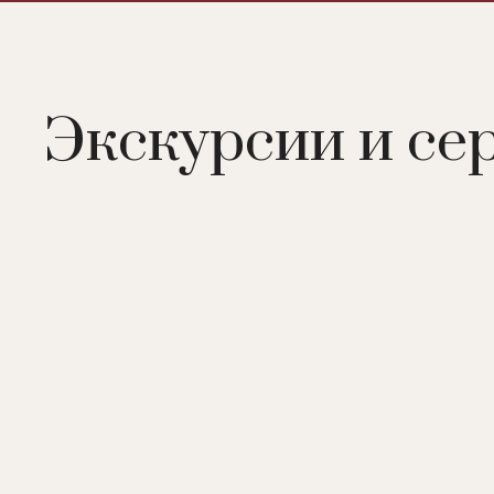
Экскурсии и се