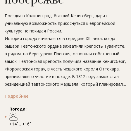
побережье
Поездка в Калининград, бывший Кенигсберг, дарит
уникальную возможность прикоснуться к европейской
культуре не покидая России.
История города начинается в середине XIII века, когда
рыцари Тевтонского ордена захватили крепость Тувангсте,
а рядом, на берегу реки Преголя, основали собственный
замок. Тевтонская крепость получила название Кенигсберг,
«Королевская гора», в честь чешского короля Оттокара,
принимавшего участие в походе. В 1312 году замок стал
резиденцией тевтонсокого маршала, который планировал и
возглавлял походы на северо-восток, а в 1466 году сюда
Подробнее
перенесли столицу Ордена из Мариенбурга (современный
Мальборк в Польше).
Погода:
Вокруг замка постепенно росли поселения. У крепостных
+14˚ .. +16˚
стен возник Альтштадт, «старый город», рядом был