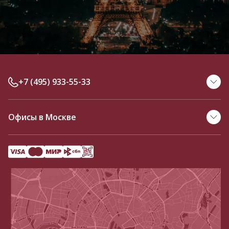
Музей янтаря
, расположенный в крепостной башне
середины XIX века. Здесь можно полюбоваться
необработанным янтарем всевозможных оттенков, от
молочно-белого до редкого зеленоватого, и увидеть
застывших в смоле насекомых. Также в музее выставлены
искусно выполненные изделия из янтаря.
+7 (495) 933-55-33
Калининградский областной историко-
художественный музей
, в котором можно
Офисы в Москве
познакомиться с историей и природой региона.
Дом-музей Германа Брахерта
, расположенный в
поселке Отрадное рядом со Светлогорском. Работы
немецкого скульптора Брахерта давно стали символом
Светлогорска. В городском парке можно увидеть копию
скульптуры «Несущая воду», а набережную украшает
спрятавшаяся в раковине «Нимфа».