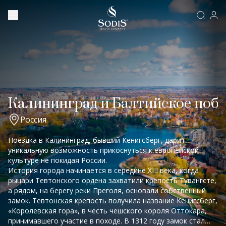
Калининград и Балтийское поб
Россия
Поездка в Калининград, бывший Кенигсберг, дарит
уникальную возможность прикоснуться к европейской
культуре не покидая России.
История города начинается в середине XIII века, когда
рыцари Тевтонского ордена захватили крепость Тувангсте,
а рядом, на берегу реки Преголя, основали собственный
замок. Тевтонская крепость получила название Кенигсберг,
«Королевская гора», в честь чешского короля Оттокара,
принимавшего участие в походе. В 1312 году замок стал