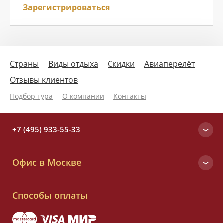
Зарегистрироваться
Страны
Виды отдыха
Скидки
Авиаперелёт
Отзывы клиентов
Подбор тура
О компании
Контакты
+7 (495) 933-55-33
Москва
Офис в Москве
+7 (495) 933-55-33
Вся Россия
Малый Татарский пер., д. 6
8 (800) 700-25-33
Способы оплаты