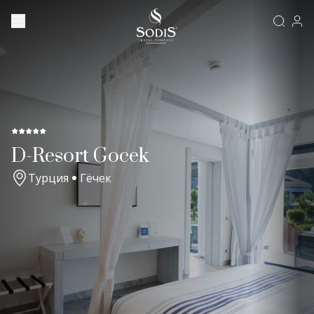
D-Resort Gocek
Турция
Гёчек