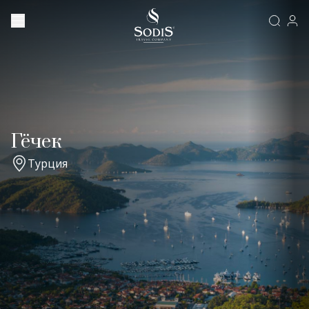
Гёчек
Турция