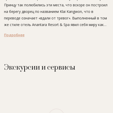
Принцу так полюбились эти места, что вскоре он построил
на берегу дворец по названием Klai Kangwon, что в
переводе означает «вдали от тревог». Выполненный в том
же стиле отель Anantara Resort & Spa явил себя миру как
настоящий дворец «вне времени и вне забот».
Подробнее
Отель расположен на пляже на курорте Хуахин в Сиамском
заливе. Традиционная тайская архитектура и экзотические
интерьеры гармонично сочетаются с тропическими садами,
делая отель одним из самых романтичных в Азии.
Экскурсии и сервисы
В отеле:
200 номеров, 4 ресторана, 3 бара, винный погреб,
пляж, 2 открытых бассейна, SPA-центр (6 процедурных
кабинетов, 2 парные, массаж, тайский массаж, аюрведа,
шиацу, ароматерапия, стоунтерапия, программы по уходу
за лицом и телом), салон красоты, фитнес-центр, йога,
пилатес, 2 освещаемых теннисных корта, горные
велосипеды, водный спорт (водные лыжи, парусные лодки,