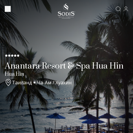
Anantara Resort & Spa Hua Hin
Hua Hin
Таиланд
Ча-Ам / Хуахин