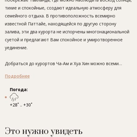
тихие и спокойные, создают идеальную атмосферу для
семейного отдыха. В противоположность всемирно
известной Паттайе, находящейся по другую сторону
залива, эти два курорта не испорчены многонациональной
суетой и предлагают Вам спокойное и умиротворенное
уединение.
Добраться до курортов Ча-Ам и Хуа Хин можно всеми
видами транспорта. От Бангкока - примерно 3 часа на
Подробнее
машине. Курорты находятся друг от друга на расстоянии 25
километров.
Погода:
+28˚ .. +30˚
Это нужно увидеть