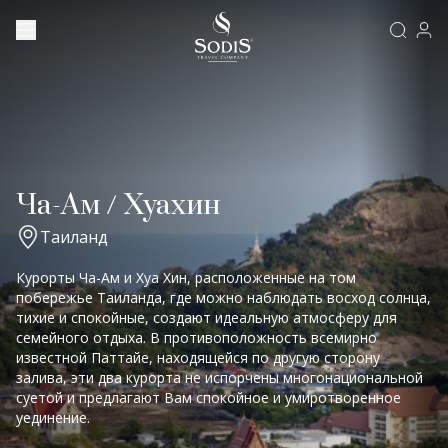
Ча-Ам / Хуахин
Таиланд
Курорты Ча-Ам и Хуа Хин, расположенные на том
побережье Таиланда, где можно наблюдать восход солнца,
тихие и спокойные, создают идеальную атмосферу для
семейного отдыха. В противоположность всемирно
известной Паттайе, находящейся по другую сторону
залива, эти два курорта не испорчены многонациональной
суетой и предлагают Вам спокойное и умиротворенное
уединение.