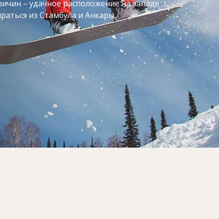
ричин – удачное расположение на западе
ираться из
Стамбула
и Анкары.
ись по двум частям курорта, которые называются
для сноубордистов, ведь здесь по проекту
 Турции сноупарк с фигурами на любой вкус и